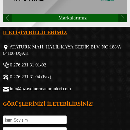
Markalarımız
İLETİŞİM BİLGİLERİMİZ
ATATÜRK MAH. HALİL KAYA GEDİK BLV. NO:188/A
64100 UŞAK
0 276 231 31 01-02
0 276 231 31 04 (Fax)
info@ozaydinormanurunleri.com
GÖRÜŞLERİNİZİ İLETEBİLİRSİNİZ!