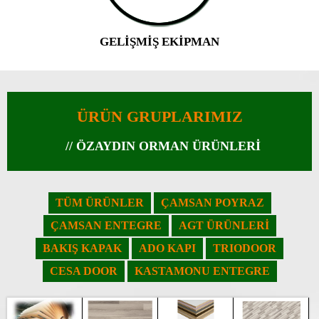
GELİŞMİŞ EKİPMAN
ÜRÜN GRUPLARIMIZ
// ÖZAYDIN ORMAN ÜRÜNLERİ
TÜM ÜRÜNLER
ÇAMSAN POYRAZ
ÇAMSAN ENTEGRE
AGT ÜRÜNLERİ
BAKIŞ KAPAK
ADO KAPI
TRIODOOR
CESA DOOR
KASTAMONU ENTEGRE