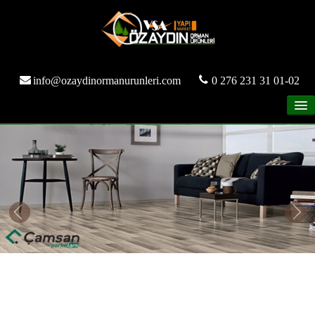
info@ozaydinormanurunleri.com
0 276 231 31 01-02
ANASAYFA
KURUMSAL
ÜRÜNLER
GALERİ
REFERANSLAR