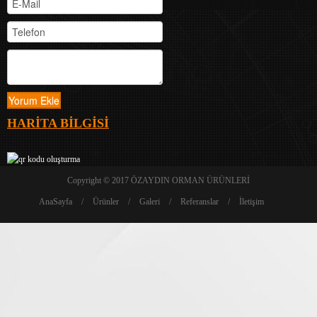
HARİTA BİLGİSİ
Copyright © 2017
ÖZAYDIN ORMAN ÜRÜNLERİ
AnaSayfa
/
Ürünler
/
Galeri
/
Referanslar
/
İletişim