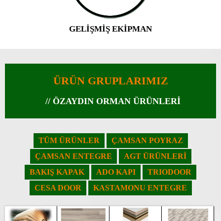
GELİŞMİŞ EKİPMAN
ÜRÜN GRUPLARIMIZ
// ÖZAYDIN ORMAN ÜRÜNLERİ
TÜM ÜRÜNLER
ÇAMSAN POYRAZ
ÇAMSAN ENTEGRE
AGT ÜRÜNLERİ
BAKIŞ KAPAK
ADO KAPI
TRIODOOR
CESA DOOR
KASTAMONU ENTEGRE