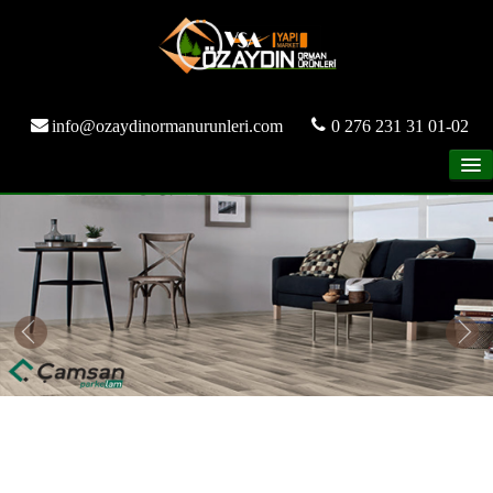
info@ozaydinormanurunleri.com
0 276 231 31 01-02
ANASAYFA
KURUMSAL
ÜRÜNLER
GALERİ
REFERANSLAR