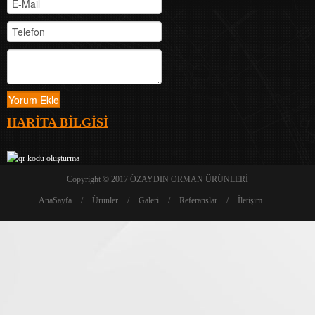
HARİTA BİLGİSİ
Copyright © 2017
ÖZAYDIN ORMAN ÜRÜNLERİ
AnaSayfa
/
Ürünler
/
Galeri
/
Referanslar
/
İletişim