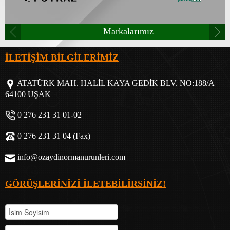
Markalarımız
İLETİŞİM BİLGİLERİMİZ
ATATÜRK MAH. HALİL KAYA GEDİK BLV. NO:188/A
64100 UŞAK
0 276 231 31 01-02
0 276 231 31 04 (Fax)
info@ozaydinormanurunleri.com
GÖRÜŞLERİNİZİ İLETEBİLİRSİNİZ!